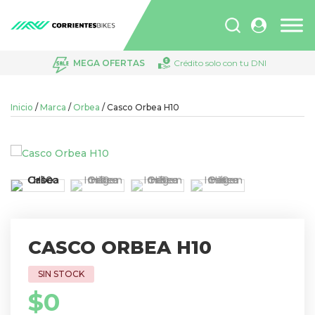
Búsqueda
de
productos
MEGA OFERTAS
Crédito solo con tu DNI
Inicio
/
Marca
/
Orbea
/ Casco Orbea H10
CASCO ORBEA H10
$
0