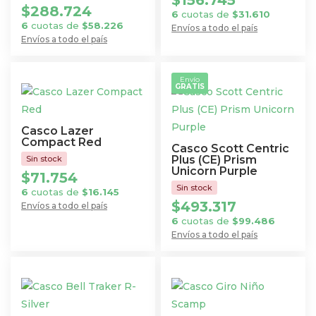
$
156.745
pueden
$
288.724
6
cuotas de
$
31.610
pueden
elegir
6
cuotas de
$
58.226
Envíos a todo el país
elegir
Envíos a todo el país
en
Este
en
Este
la
producto
la
producto
página
tiene
Envío
página
GRATIS
tiene
de
múltiples
de
múltiples
producto
variantes.
producto
variantes.
Las
Casco Lazer
Las
Compact Red
opciones
Casco Scott Centric
opciones
Plus (CE) Prism
se
Unicorn Purple
$
71.754
se
pueden
6
cuotas de
$
16.145
pueden
elegir
$
493.317
Envíos a todo el país
elegir
en
Este
6
cuotas de
$
99.486
en
Envíos a todo el país
la
producto
la
Este
página
tiene
página
producto
de
múltiples
de
tiene
producto
variantes.
producto
múltiples
Las