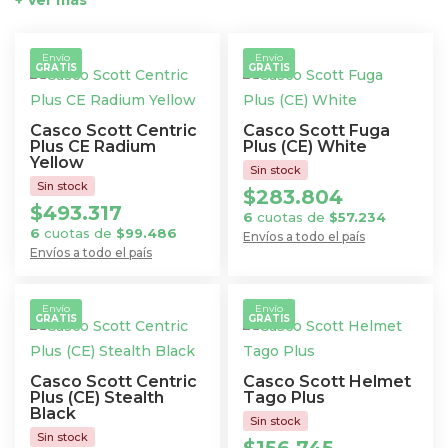
+ Ver más
Envío
Envío
GRATIS
GRATIS
Casco Scott Centric
Casco Scott Fuga
Plus CE Radium
Plus (CE) White
Yellow
$
283.804
$
493.317
6
cuotas de
$
57.234
6
cuotas de
$
99.486
Envíos a todo el país
Envíos a todo el país
Este
Este
producto
producto
tiene
Envío
Envío
GRATIS
GRATIS
tiene
múltiples
múltiples
variantes.
variantes.
Las
Casco Scott Centric
Casco Scott Helmet
Las
Plus (CE) Stealth
Tago Plus
opciones
Black
opciones
se
se