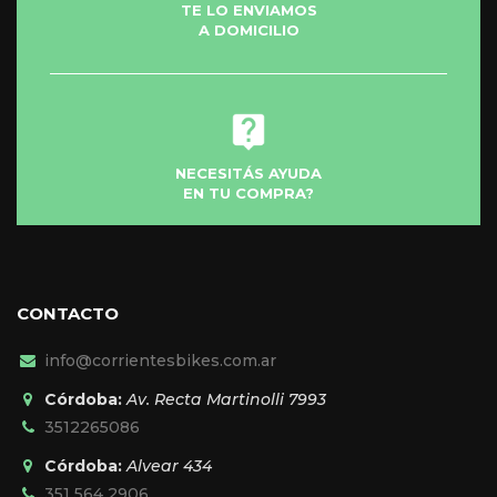
TE LO ENVIAMOS
de
de
A DOMICILIO
producto
producto
NECESITÁS AYUDA
EN TU COMPRA?
CONTACTO
info@corrientesbikes.com.ar
Córdoba:
Av. Recta Martinolli 7993
3512265086
Córdoba:
Alvear 434
351 564 2906