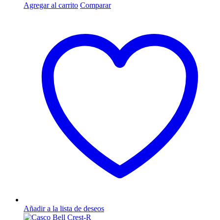
Este
Agregar al carrito
Comparar
producto
tiene
múltiples
variantes.
Las
opciones
se
pueden
elegir
en
la
página
de
producto
Añadir a la lista de deseos