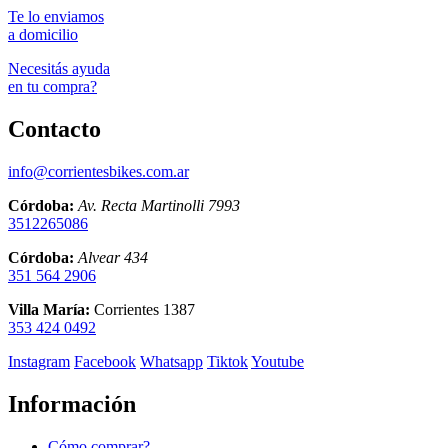
variantes.
Te lo enviamos
Las
a domicilio
opciones
se
Necesitás ayuda
pueden
en tu compra?
elegir
en
Contacto
la
página
de
info@corrientesbikes.com.ar
producto
Córdoba:
Av. Recta Martinolli 7993
3512265086
Córdoba:
Alvear 434
351 564 2906
Villa María:
Corrientes 1387
353 424 0492
Instagram
Facebook
Whatsapp
Tiktok
Youtube
Información
Cómo comprar?