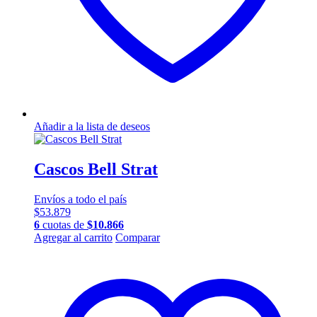
producto
Añadir a la lista de deseos
Cascos Bell Strat
Envíos a todo el país
$
53.879
6
cuotas de
$
10.866
Este
Agregar al carrito
Comparar
producto
tiene
múltiples
variantes.
Las
opciones