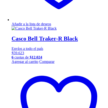
Añadir a la lista de deseos
Casco Bell Traker-R Black
Envíos a todo el país
$
59.623
6
cuotas de
$
12.024
Este
Agregar al carrito
Comparar
producto
tiene
múltiples
variantes.
Las
opciones
se
pueden
elegir
en