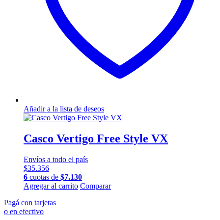
la
página
de
producto
Añadir a la lista de deseos
Casco Vertigo Free Style VX
Envíos a todo el país
$
35.356
6
cuotas de
$
7.130
Este
Agregar al carrito
Comparar
producto
Pagá con tarjetas
tiene
o en efectivo
múltiples