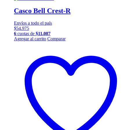
Casco Bell Crest-R
Envíos a todo el país
$
54.975
6
cuotas de
$
11.087
Este
Agregar al carrito
Comparar
producto
tiene
múltiples
variantes.
Las
opciones
se
pueden
elegir
en
la
página
de
producto