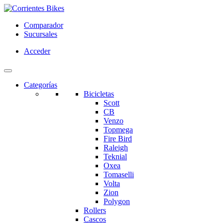
Comparador
Sucursales
Acceder
Categorías
Bicicletas
Scott
CB
Venzo
Topmega
Fire Bird
Raleigh
Teknial
Oxea
Tomaselli
Volta
Zion
Polygon
Rollers
Cascos