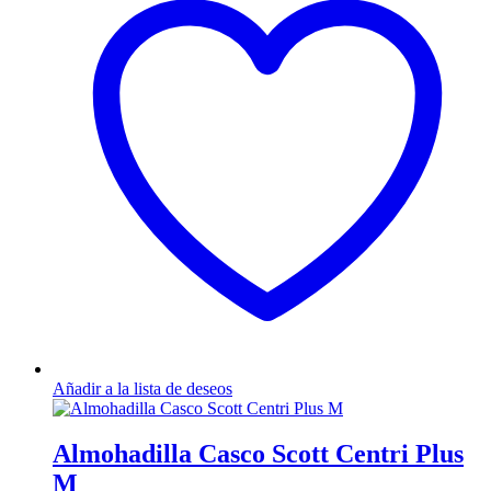
variantes.
Las
opciones
se
pueden
elegir
en
la
página
de
producto
Añadir a la lista de deseos
Almohadilla Casco Scott Centri Plus
M