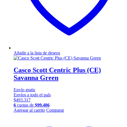
Añadir a la lista de deseos
Casco Scott Centric Plus (CE)
Savanna Green
Envío
gratis
Envíos a todo el país
$
493.317
6
cuotas de
$
99.486
Este
Agregar al carrito
Comparar
producto
tiene
múltiples