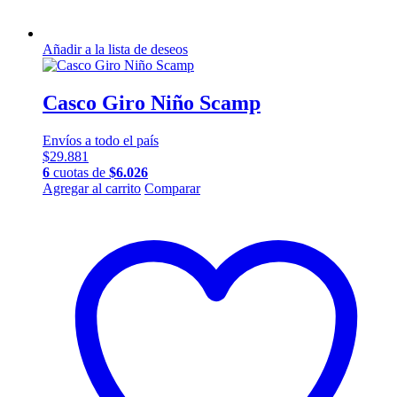
Añadir a la lista de deseos
Casco Giro Niño Scamp
Envíos a todo el país
$
29.881
6
cuotas de
$
6.026
Este
Agregar al carrito
Comparar
producto
tiene
múltiples
variantes.
Las
opciones
se
pueden
elegir
en
la
página
de