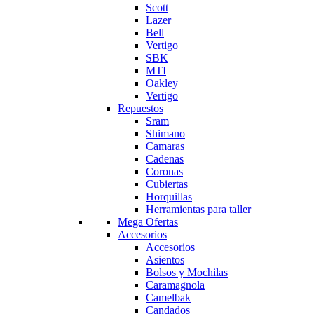
Scott
Lazer
Bell
Vertigo
SBK
MTI
Oakley
Vertigo
Repuestos
Sram
Shimano
Camaras
Cadenas
Coronas
Cubiertas
Horquillas
Herramientas para taller
Mega Ofertas
Accesorios
Accesorios
Asientos
Bolsos y Mochilas
Caramagnola
Camelbak
Candados