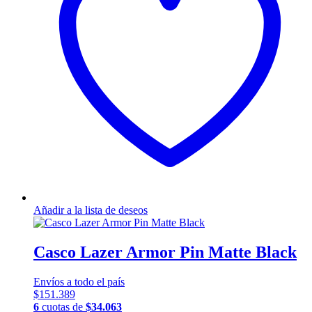
se
pueden
elegir
en
la
página
de
producto
Añadir a la lista de deseos
Casco Lazer Armor Pin Matte Black
Envíos a todo el país
$
151.389
6
cuotas de
$
34.063