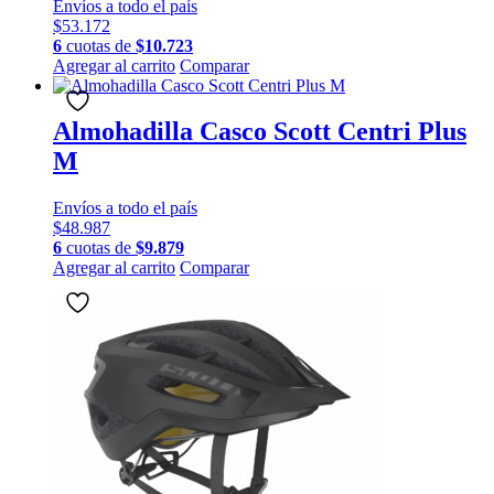
Envíos a todo el país
opciones
$
53.172
se
6
cuotas de
$
10.723
pueden
Este
Agregar al carrito
Comparar
elegir
producto
en
tiene
la
múltiples
Almohadilla Casco Scott Centri Plus
página
variantes.
de
M
Las
producto
opciones
se
Envíos a todo el país
pueden
$
48.987
elegir
6
cuotas de
$
9.879
en
Agregar al carrito
Comparar
la
página
de
producto