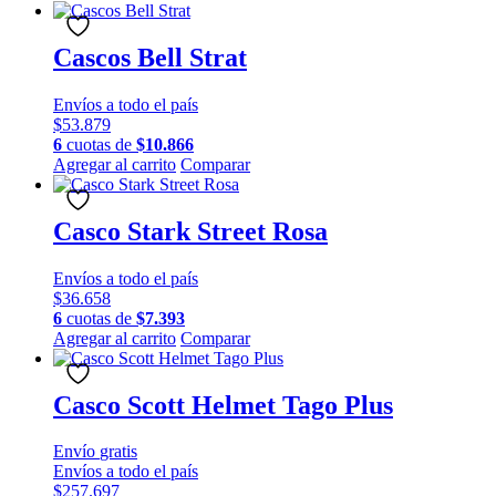
producto
en
tiene
la
múltiples
Cascos Bell Strat
página
variantes.
de
Las
producto
Envíos a todo el país
opciones
$
53.879
se
6
cuotas de
$
10.866
pueden
Este
Agregar al carrito
Comparar
elegir
producto
en
tiene
la
múltiples
Casco Stark Street Rosa
página
variantes.
de
Las
producto
Envíos a todo el país
opciones
$
36.658
se
6
cuotas de
$
7.393
pueden
Este
Agregar al carrito
Comparar
elegir
producto
en
tiene
la
múltiples
Casco Scott Helmet Tago Plus
página
variantes.
de
Las
producto
Envío
gratis
opciones
Envíos a todo el país
se
$
257.697