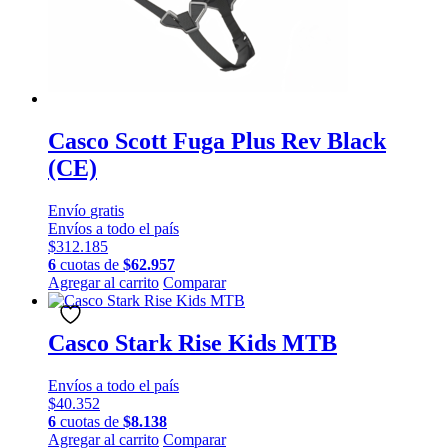
Casco Scott Fuga Plus Rev Black
(CE)
Envío
gratis
Envíos a todo el país
$
312.185
6
cuotas de
$
62.957
Este
Agregar al carrito
Comparar
producto
tiene
múltiples
Casco Stark Rise Kids MTB
variantes.
Las
Envíos a todo el país
opciones
$
40.352
se
6
cuotas de
$
8.138
pueden
Este
Agregar al carrito
Comparar
elegir