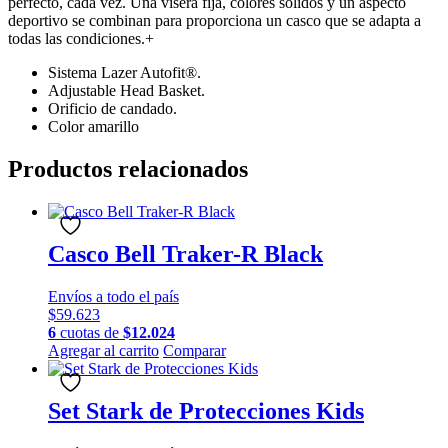
perfecto, cada vez. Una visera fija, colores sólidos y un aspecto
deportivo se combinan para proporciona un casco que se adapta a
todas las condiciones.+
Sistema Lazer Autofit®.
Adjustable Head Basket.
Orificio de candado.
Color amarillo
Productos relacionados
Casco Bell Traker-R Black
Envíos a todo el país
$
59.623
6
cuotas de
$
12.024
Este
Agregar al carrito
Comparar
producto
tiene
múltiples
Set Stark de Protecciones Kids
variantes.
Las