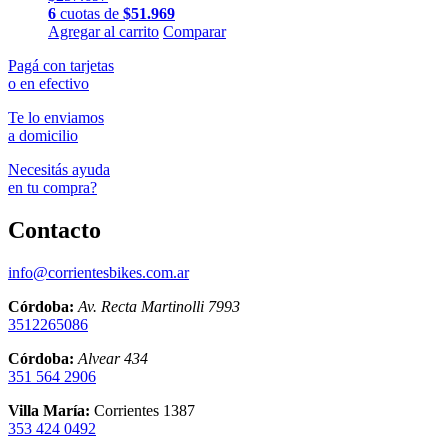
pueden
6
cuotas de
$
51.969
elegir
Este
Agregar al carrito
Comparar
en
producto
la
Pagá con tarjetas
tiene
página
o en efectivo
múltiples
de
variantes.
producto
Te lo enviamos
Las
a domicilio
opciones
se
Necesitás ayuda
pueden
en tu compra?
elegir
en
Contacto
la
página
de
info@corrientesbikes.com.ar
producto
Córdoba:
Av. Recta Martinolli 7993
3512265086
Córdoba:
Alvear 434
351 564 2906
Villa María:
Corrientes 1387
353 424 0492