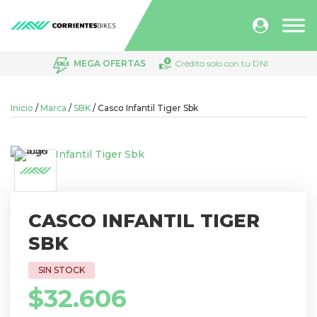
Búsqueda
de
productos
MEGA OFERTAS
Crédito solo con tu DNI
Inicio
/
Marca
/
SBK
/ Casco Infantil Tiger Sbk
CASCO INFANTIL TIGER
SBK
$
32.606