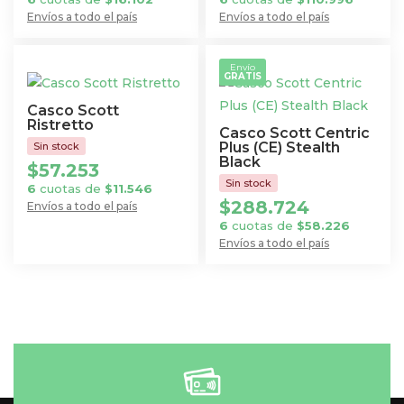
pueden
en
Envíos a todo el país
Envíos a todo el país
elegir
la
Este
Este
en
página
producto
producto
Envío
la
de
GRATIS
tiene
tiene
página
producto
múltiples
múltiples
Casco Scott
de
variantes.
variantes.
Ristretto
Casco Scott Centric
producto
Las
Las
Plus (CE) Stealth
Black
$
57.253
opciones
opciones
6
cuotas de
$
11.546
se
se
$
288.724
Envíos a todo el país
pueden
pueden
Este
6
cuotas de
$
58.226
elegir
elegir
Envíos a todo el país
producto
en
en
Este
tiene
la
la
producto
múltiples
página
página
tiene
variantes.
de
de
múltiples
Las
producto
producto
variantes.
opciones
Las
se
opciones