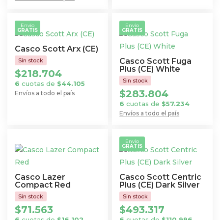
Este
tiene
producto
múltiples
Envío
Envío
GRATIS
GRATIS
tiene
variantes.
múltiples
Las
Casco Scott Arx (CE)
variantes.
opciones
Casco Scott Fuga
Las
Plus (CE) White
$
218.704
se
opciones
6
cuotas de
$
44.105
pueden
$
283.804
se
Envíos a todo el país
elegir
Este
6
cuotas de
$
57.234
pueden
en
Envíos a todo el país
producto
elegir
la
Este
tiene
en
página
producto
múltiples
Envío
la
de
GRATIS
tiene
variantes.
página
producto
múltiples
Las
de
variantes.
opciones
Casco Lazer
Casco Scott Centric
producto
Las
Compact Red
Plus (CE) Dark Silver
se
opciones
pueden
$
71.563
$
493.317
se
elegir
6
cuotas de
$
16.102
6
cuotas de
$
110.996