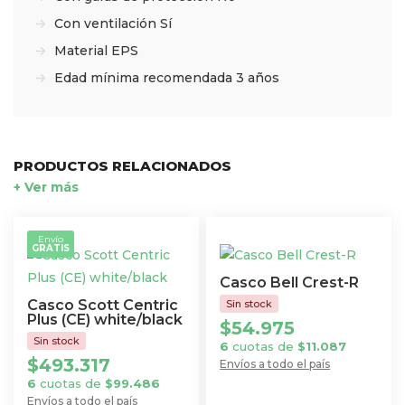
Con ventilación Sí
Material EPS
Edad mínima recomendada 3 años
PRODUCTOS RELACIONADOS
+ Ver más
Envío
GRATIS
Casco Bell Crest-R
Casco Scott Centric
Plus (CE) white/black
$
54.975
6
cuotas de
$
11.087
$
493.317
Envíos a todo el país
Este
6
cuotas de
$
99.486
Envíos a todo el país
producto