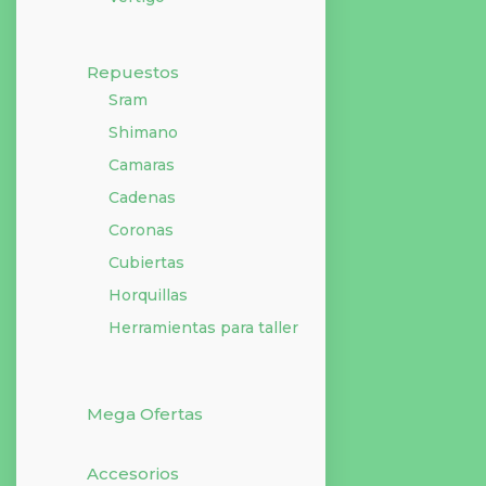
Repuestos
Sram
DESCRIPCIÓN
Shimano
Camaras
Línea Infantil
Cadenas
Edad Niños
Coronas
Diseño Estampado
Cubiertas
Peso 230 g
Horquillas
Tamaño de circunferencia de la cabeza 124,46
Herramientas para taller
cm
Con correas ajustables Sí
Con visera extraíble No
Mega Ofertas
Con luz Sí
Con gafas de protección No
Accesorios