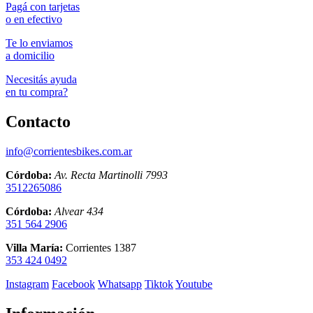
Pagá con tarjetas
o en efectivo
Te lo enviamos
a domicilio
Necesitás ayuda
en tu compra?
Contacto
info@corrientesbikes.com.ar
Córdoba:
Av. Recta Martinolli 7993
3512265086
Córdoba:
Alvear 434
351 564 2906
Villa María:
Corrientes 1387
353 424 0492
Instagram
Facebook
Whatsapp
Tiktok
Youtube