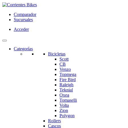
Comparador
Sucursales
Acceder
Categorías
Bicicletas
Scott
CB
Venzo
Topmega
Fire Bird
Raleigh
Teknial
Oxea
Tomaselli
Volta
Zion
Polygon
Rollers
Cascos