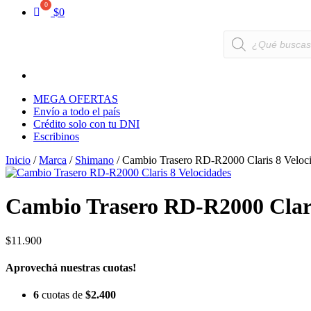
$
0
Búsqueda
de
productos
MEGA OFERTAS
Envío a todo el país
Crédito solo con tu DNI
Escribinos
Inicio
/
Marca
/
Shimano
/ Cambio Trasero RD-R2000 Claris 8 Veloc
Cambio Trasero RD-R2000 Clari
$
11.900
Aprovechá nuestras cuotas!
6
cuotas de
$
2.400