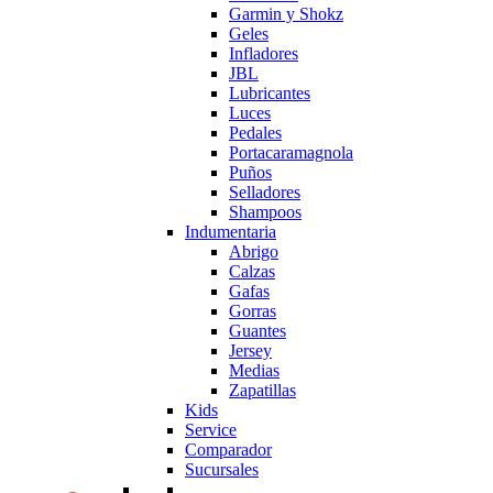
Garmin y Shokz
Geles
Infladores
JBL
Lubricantes
Luces
Pedales
Portacaramagnola
Puños
Selladores
Shampoos
Indumentaria
Abrigo
Calzas
Gafas
Gorras
Guantes
Jersey
Medias
Zapatillas
Kids
Service
Comparador
Sucursales