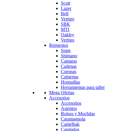
Scott
Lazer
Bell
Vertigo
SBK
MTI
Oakley
Vertigo
Repuestos
Sram
Shimano
Camaras
Cadenas
Coronas
Cubiertas
Horquillas
Herramientas para taller
Mega Ofertas
Accesorios
Accesorios
Asientos
Bolsos y Mochilas
Caramagnola
Camelbak
Candados