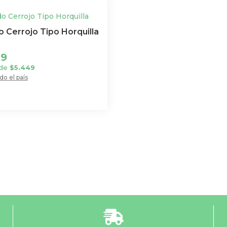
 Cerrojo Tipo Horquilla
19
 de
$
5.449
do el país