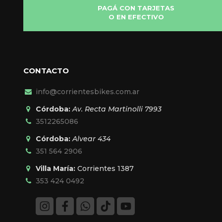
PAGÁ CON TARJETAS
O EN EFECTIVO
CONTACTO
info@corrientesbikes.com.ar
Córdoba:
Av. Recta Martinolli 7993
3512265086
Córdoba:
Alvear 434
351 564 2906
Villa María:
Corrientes 1387
353 424 0492