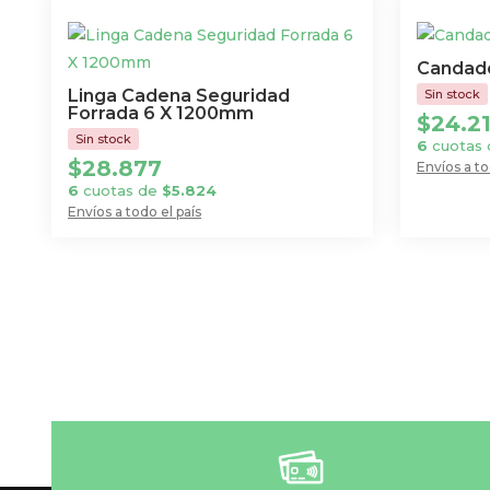
Candado
Linga Cadena Seguridad
Forrada 6 X 1200mm
$
24.2
6
cuotas
$
28.877
Envíos a to
6
cuotas de
$
5.824
Envíos a todo el país