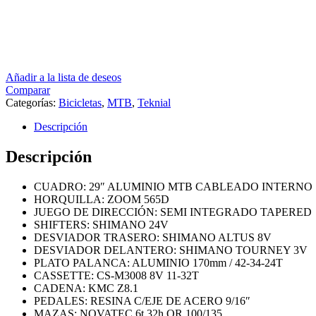
Añadir a la lista de deseos
Comparar
Categorías:
Bicicletas
,
MTB
,
Teknial
Descripción
Descripción
CUADRO: 29″ ALUMINIO MTB CABLEADO INTERNO
HORQUILLA: ZOOM 565D
JUEGO DE DIRECCIÓN: SEMI INTEGRADO TAPERED
SHIFTERS: SHIMANO 24V
DESVIADOR TRASERO: SHIMANO ALTUS 8V
DESVIADOR DELANTERO: SHIMANO TOURNEY 3V
PLATO PALANCA: ALUMINIO 170mm / 42-34-24T
CASSETTE:
CS-M3008 8V 11-32T
CADENA: KMC Z8.1
PEDALES: RESINA C/EJE DE ACERO 9/16″
MAZAS: NOVATEC 6t 32h QR 100/135