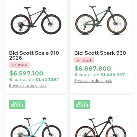
múltiples
múltiples
variantes.
variantes.
Las
Las
opciones
opciones
se
se
pueden
pueden
elegir
elegir
Bici Scott Scale 910
Bici Scott Spark 930
en
en
2026
la
la
$
6.887.800
$
6.597.100
página
página
6
cuotas de
$
1.469.397
6
cuotas de
$
1.407.381
de
de
Envíos a todo el país
Envíos a todo el país
Este
producto
producto
Este
producto
producto
tiene
Envío
Envío
GRATIS
GRATIS
tiene
múltiples
múltiples
variantes.
variantes.
Las
Las
opciones