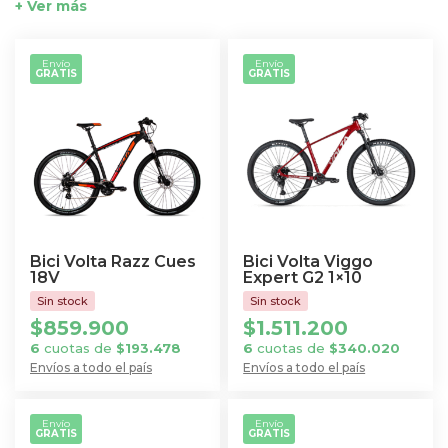
+ Ver más
Envío
Envío
GRATIS
GRATIS
Bici Volta Razz Cues
Bici Volta Viggo
18V
Expert G2 1×10
$
859.900
$
1.511.200
6
cuotas de
$
193.478
6
cuotas de
$
340.020
Envíos a todo el país
Envíos a todo el país
Este
Este
producto
producto
Envío
Envío
GRATIS
GRATIS
tiene
tiene