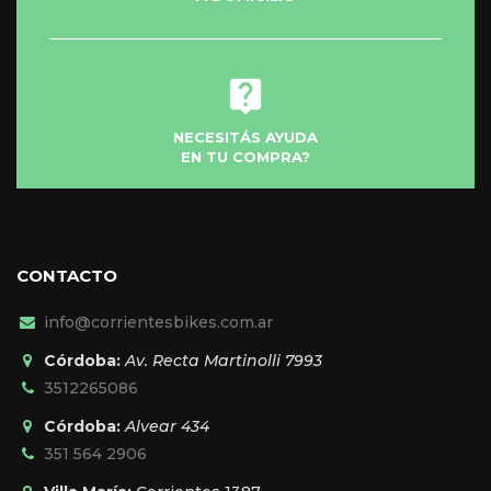
producto
NECESITÁS AYUDA
EN TU COMPRA?
CONTACTO
info@corrientesbikes.com.ar
Córdoba:
Av. Recta Martinolli 7993
3512265086
Córdoba:
Alvear 434
351 564 2906