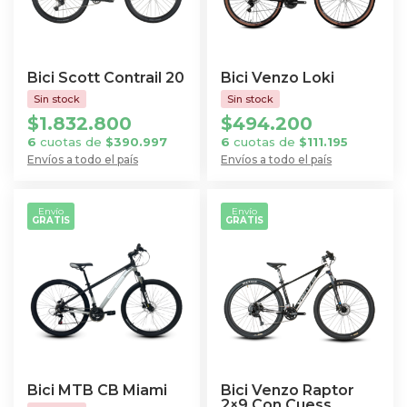
opciones
se
se
pueden
pueden
elegir
elegir
en
Bici Scott Contrail 20
Bici Venzo Loki
en
la
la
$
1.832.800
$
494.200
página
página
6
cuotas de
$
390.997
6
cuotas de
$
111.195
de
de
Envíos a todo el país
Envíos a todo el país
producto
Este
Este
producto
producto
producto
Envío
Envío
GRATIS
GRATIS
tiene
tiene
múltiples
múltiples
variantes.
variantes.
Las
Las
opciones
opciones
se
se
pueden
pueden
elegir
elegir
Bici MTB CB Miami
Bici Venzo Raptor
en
en
2×9 Con Cuess