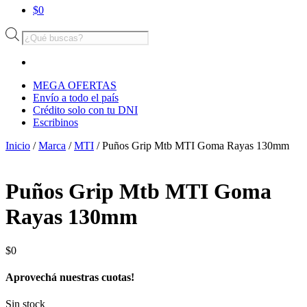
$
0
Búsqueda
de
productos
MEGA OFERTAS
Envío a todo el país
Crédito solo con tu DNI
Escribinos
Inicio
/
Marca
/
MTI
/ Puños Grip Mtb MTI Goma Rayas 130mm
Puños Grip Mtb MTI Goma
Rayas 130mm
$
0
Aprovechá nuestras cuotas!
Sin stock