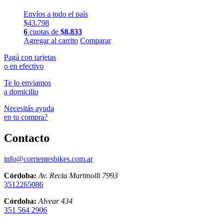
Envíos a todo el país
$
43.798
6
cuotas de
$
8.833
Agregar al carrito
Comparar
Pagá con tarjetas
o en efectivo
Te lo enviamos
a domicilio
Necesitás ayuda
en tu compra?
Contacto
info@corrientesbikes.com.ar
Córdoba:
Av. Recta Martinolli 7993
3512265086
Córdoba:
Alvear 434
351 564 2906