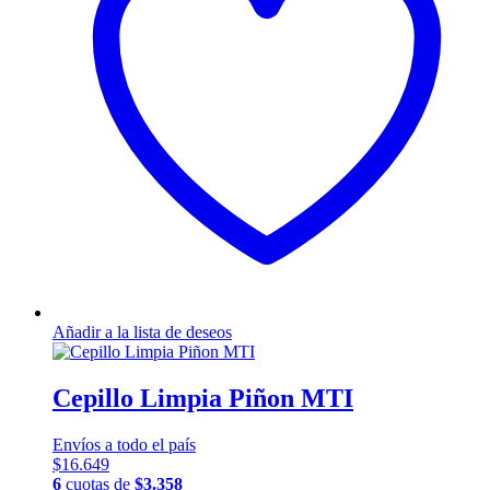
se
pueden
elegir
en
la
página
de
producto
Añadir a la lista de deseos
Cepillo Limpia Piñon MTI
Envíos a todo el país
$
16.649
6
cuotas de
$
3.358