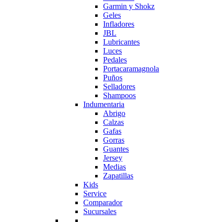
Garmin y Shokz
Geles
Infladores
JBL
Lubricantes
Luces
Pedales
Portacaramagnola
Puños
Selladores
Shampoos
Indumentaria
Abrigo
Calzas
Gafas
Gorras
Guantes
Jersey
Medias
Zapatillas
Kids
Service
Comparador
Sucursales