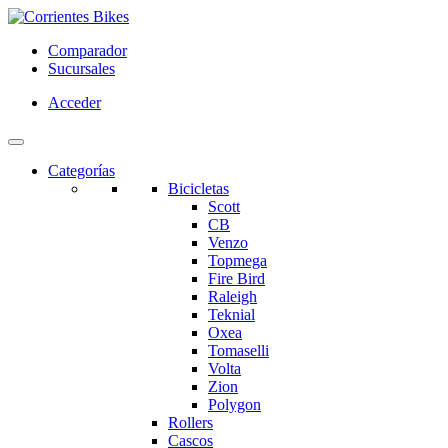
Comparador
Sucursales
Acceder
Categorías
Bicicletas
Scott
CB
Venzo
Topmega
Fire Bird
Raleigh
Teknial
Oxea
Tomaselli
Volta
Zion
Polygon
Rollers
Cascos