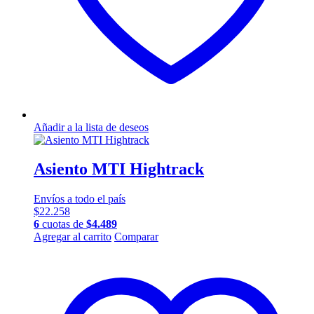
Añadir a la lista de deseos
Asiento MTI Hightrack
Envíos a todo el país
$
22.258
6
cuotas de
$
4.489
Este
Agregar al carrito
Comparar
producto
tiene
múltiples
variantes.
Las
opciones