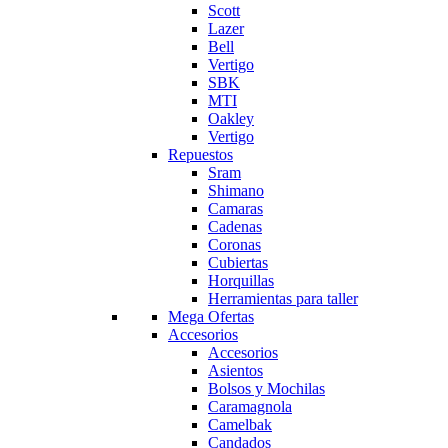
Scott
Lazer
Bell
Vertigo
SBK
MTI
Oakley
Vertigo
Repuestos
Sram
Shimano
Camaras
Cadenas
Coronas
Cubiertas
Horquillas
Herramientas para taller
Mega Ofertas
Accesorios
Accesorios
Asientos
Bolsos y Mochilas
Caramagnola
Camelbak
Candados