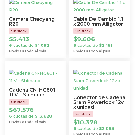
Camara Chaoyang
Cable De Cambio 1.1
R20
x 2000 mm Alligator
$
5.413
$
9.606
6
cuotas de
$
1.092
6
cuotas de
$
2.161
Envíos a todo el país
Envíos a todo el país
Cadena CN-HG601 –
11 V – Shimano
Conector de Cadena
Sram Powerlock 12v
x unidad
$
67.576
6
cuotas de
$
13.628
$
10.378
Envíos a todo el país
6
cuotas de
$
2.093
Envíos a todo el país