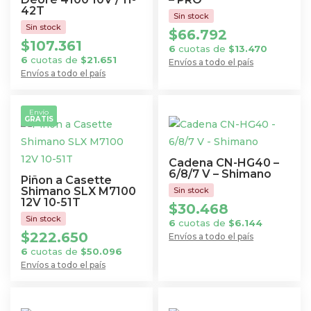
42T
$
66.792
$
107.361
6
cuotas de
$
13.470
6
cuotas de
$
21.651
Envíos a todo el país
Envíos a todo el país
Envío
GRATIS
Cadena CN-HG40 –
6/8/7 V – Shimano
Piñon a Casette
Shimano SLX M7100
12V 10-51T
$
30.468
6
cuotas de
$
6.144
$
222.650
Envíos a todo el país
6
cuotas de
$
50.096
Envíos a todo el país