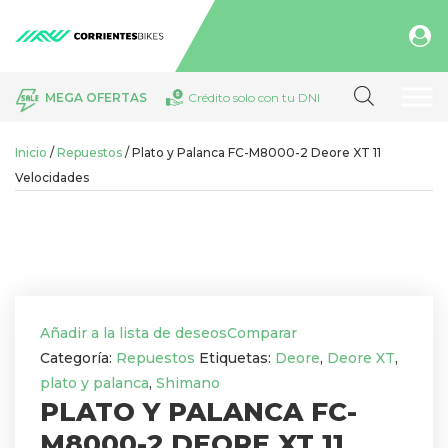
Búsqueda
MEGA OFERTAS
Crédito solo con tu DNI
de
productos
Inicio
/
Repuestos
/ Plato y Palanca FC-M8000-2 Deore XT 11
Velocidades
Añadir a la lista de deseos
Comparar
Categoría:
Repuestos
Etiquetas:
Deore
,
Deore XT
,
plato y palanca
,
Shimano
PLATO Y PALANCA FC-
M8000-2 DEORE XT 11