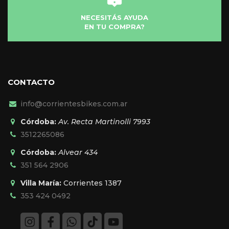
NECESITÁS AYUDA
EN TU COMPRA?
CONTACTO
info@corrientesbikes.com.ar
Córdoba:
Av. Recta Martinolli 7993
3512265086
Córdoba:
Alvear 434
351 564 2906
Villa María:
Corrientes 1387
353 424 0492