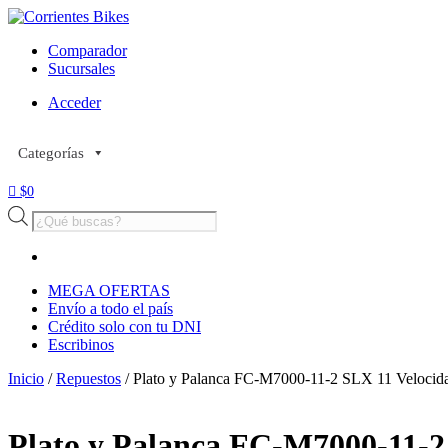
Comparador
Sucursales
Acceder
Categorías
$
0
Búsqueda
de
productos
MEGA OFERTAS
Envío a todo el país
Crédito solo con tu DNI
Escribinos
Inicio
/
Repuestos
/ Plato y Palanca FC-M7000-11-2 SLX 11 Velocid
Plato y Palanca FC-M7000-11-2