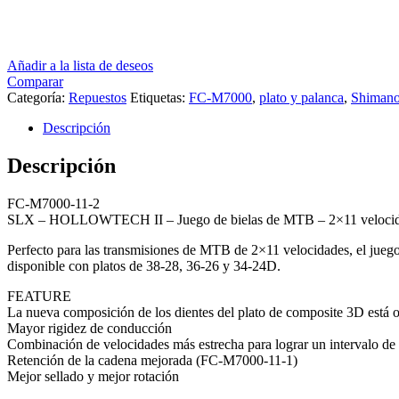
Añadir a la lista de deseos
Comparar
Categoría:
Repuestos
Etiquetas:
FC-M7000
,
plato y palanca
,
Shiman
Descripción
Descripción
FC-M7000-11-2
SLX – HOLLOWTECH II – Juego de bielas de MTB – 2×11 veloci
Perfecto para las transmisiones de MTB de 2×11 velocidades, el jue
disponible con platos de 38-28, 36-26 y 34-24D.
FEATURE
La nueva composición de los dientes del plato de composite 3D está op
Mayor rigidez de conducción
Combinación de velocidades más estrecha para lograr un intervalo 
Retención de la cadena mejorada (FC-M7000-11-1)
Mejor sellado y mejor rotación