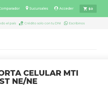
Comparador
Sucursales
Acceder
$
0
odo el país
Crédito solo con tu DNI
Escribinos
ORTA CELULAR MTI
ST NE/NE