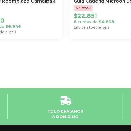
e Reemplazo Camelbak
Guia Cadena Microon S
$
22.851
50
6
cuotas de
$
4.608
 de
$
6.846
Envíos a todo el país
do el país
TE LO ENVIAMOS
A DOMICILIO