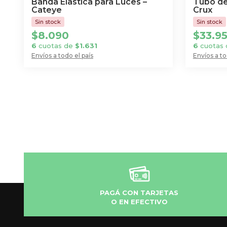
Banda Elastica para Luces –
Tubo d
Cateye
Crux
$
8.090
$
33.9
6
cuotas de
$
1.631
6
cuotas
Envíos a todo el país
Envíos a to
PAGÁ CON TARJETAS
O EN EFECTIVO