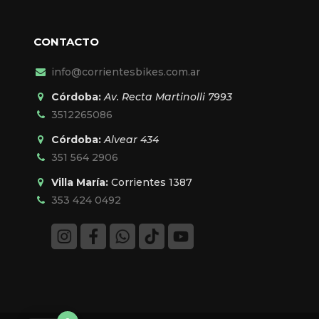
CONTACTO
info@corrientesbikes.com.ar
Córdoba:
Av. Recta Martinolli 7993
3512265086
Córdoba:
Alvear 434
351 564 2906
Villa María:
Corrientes 1387
353 424 0492