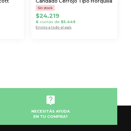
cott
Candado Cerrojo Tipo Horquilla
$
24.219
6
cuotas de
$
5.449
Envíos a todo el país
NECESITÁS AYUDA
EN TU COMPRA?