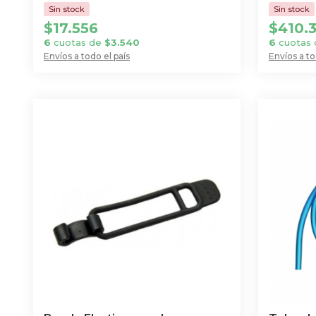
$
17.556
$
410.
6
cuotas de
$
3.540
6
cuotas
Envíos a todo el país
Envíos a to