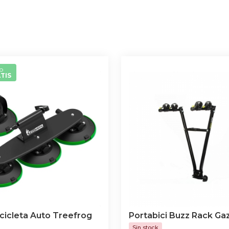
o
TIS
icicleta Auto Treefrog
Portabici Buzz Rack Gaz