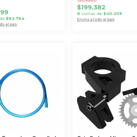
$
199.382
399
6
cuotas de
$
40.209
 de
$
82.764
Envíos a todo el país
do el país