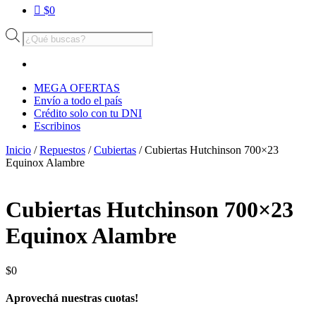
$
0
Búsqueda
de
productos
MEGA OFERTAS
Envío a todo el país
Crédito solo con tu DNI
Escribinos
Inicio
/
Repuestos
/
Cubiertas
/ Cubiertas Hutchinson 700×23
Equinox Alambre
Cubiertas Hutchinson 700×23
Equinox Alambre
$
0
Aprovechá nuestras cuotas!