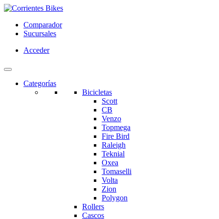
Comparador
Sucursales
Acceder
Categorías
Bicicletas
Scott
CB
Venzo
Topmega
Fire Bird
Raleigh
Teknial
Oxea
Tomaselli
Volta
Zion
Polygon
Rollers
Cascos