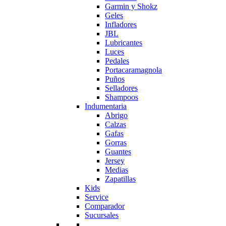
Garmin y Shokz
Geles
Infladores
JBL
Lubricantes
Luces
Pedales
Portacaramagnola
Puños
Selladores
Shampoos
Indumentaria
Abrigo
Calzas
Gafas
Gorras
Guantes
Jersey
Medias
Zapatillas
Kids
Service
Comparador
Sucursales