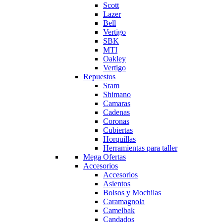
Scott
Lazer
Bell
Vertigo
SBK
MTI
Oakley
Vertigo
Repuestos
Sram
Shimano
Camaras
Cadenas
Coronas
Cubiertas
Horquillas
Herramientas para taller
Mega Ofertas
Accesorios
Accesorios
Asientos
Bolsos y Mochilas
Caramagnola
Camelbak
Candados