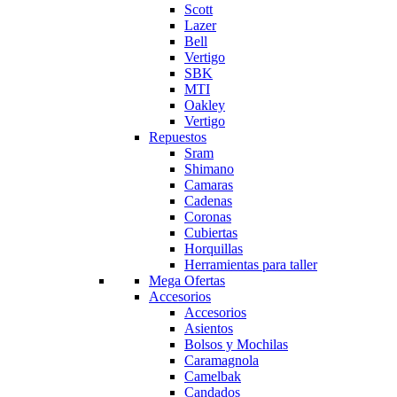
Scott
Lazer
Bell
Vertigo
SBK
MTI
Oakley
Vertigo
Repuestos
Sram
Shimano
Camaras
Cadenas
Coronas
Cubiertas
Horquillas
Herramientas para taller
Mega Ofertas
Accesorios
Accesorios
Asientos
Bolsos y Mochilas
Caramagnola
Camelbak
Candados