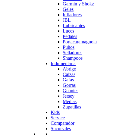
Garmin y Shokz
Geles
Infladores
JBL
Lubricantes
Luces
Pedales
Portacaramagnola
Puños
Selladores
Shampoos
Indumentaria
Abrigo
Calzas
Gafas
Gorras
Guantes
Jersey
Medias
Zapatillas
Kids
Service
Comparador
Sucursales