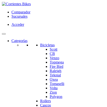
Comparador
Sucursales
Acceder
Categorías
Bicicletas
Scott
CB
Venzo
Topmega
Fire Bird
Raleigh
Teknial
Oxea
Tomaselli
Volta
Zion
Polygon
Rollers
Cascos